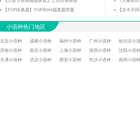
【万圣节自制德国美食】土豆白菜杂烩
《大家的日语》
【TOPIK真题】TOPIKⅠ64届真题答案
小语种热门地区
北京小语种
成都小语种
福州小语种
广州小语种
哈尔滨小
济南小语种
南京小语种
上海小语种
深圳小语种
沈阳小语
天津小语种
武汉小语种
西安小语种
长沙小语种
郑州小语