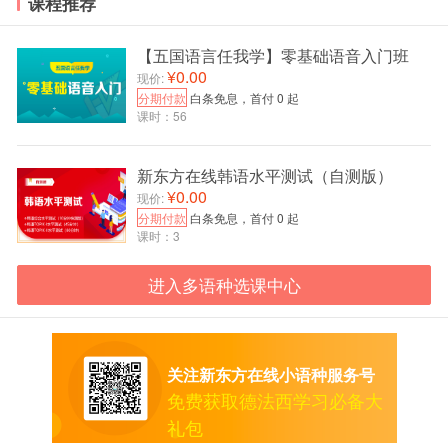
课程推荐
【五国语言任我学】零基础语音入门班
¥0.00
现价:
从上述通知中可以看出，法语DELF-DALF考试证书的领
分期付款
白条免息，首付 0 起
取方式在邮件中已经通知啦！
课时：56
有相关需求的同学们可以及时关注邮件！
新东方在线韩语水平测试（自测版）
关于2021年11月法语DELF-DALF
考试时间、考点信息、入
¥0.00
现价:
校信息、成绩查询、证书领
取等最新信息可以关注我们的公
分期付款
白条免息，首付 0 起
众号，我们将在第一时间发布相关信息。
课时：3
快来扫码关注我们吧！
进入多语种选课中心
关注新东方在线小语种服务号
免费获取德法西学习必备大
礼包