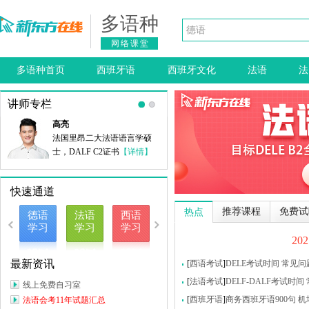
多语种
网络课堂
多语种首页
西班牙语
西班牙文化
法语
法
讲师专栏
高亮
法国里昂二大法语语言学硕
士，DALF C2证书
【详情】
快速通道
推荐课程
免费试
热点
德语
法语
西语
学习
学习
学习
2
最新资讯
[
西语考试
]
DELE考试时间
常见问
[
法语考试
]
DELF-DALF考试时间
线上免费自习室
[
西班牙语
]
商务西班牙语900句
机
法语会考11年试题汇总