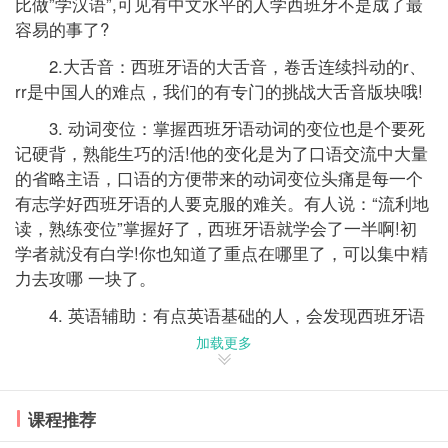
比做”学汉语”,可见有中文水平的人学西班牙不是成了最
容易的事了?
2.大舌音：西班牙语的大舌音，卷舌连续抖动的r、
rr是中国人的难点，我们的有专门的挑战大舌音版块哦!
3. 动词变位：掌握西班牙语动词的变位也是个要死
记硬背，熟能生巧的活!他的变化是为了口语交流中大量
的省略主语，口语的方便带来的动词变位头痛是每一个
有志学好西班牙语的人要克服的难关。有人说：“流利地
读，熟练变位”掌握好了，西班牙语就学会了一半啊!初
学者就没有白学!你也知道了重点在哪里了，可以集中精
力去攻哪 一块了。
4. 英语辅助：有点英语基础的人，会发现西班牙语
单词在多数主要单词词干上非常接近，这样大家学习起
加载更多
来又省了些劲!
5.敢于开口：学习任何外国语，要以模仿开口为优
课程推荐
先，背会一句就应用一句，这样就算掌握了。不要，先