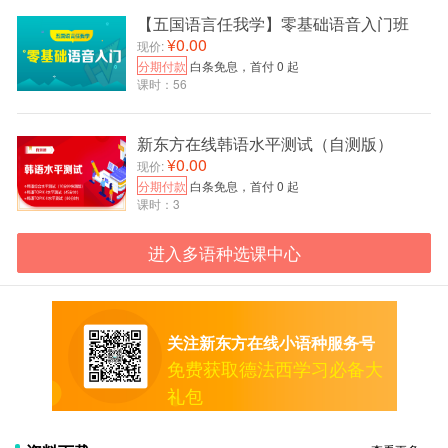
纠语法一堆，就是不敢开口!讲错了，因为你是外国人，
【五国语言任我学】零基础语音入门班
别人的背景比你大，所以人家仍然能听懂你，就象外国
¥0.00
现价:
人讲汉语，即使很不准，你也能听懂，搞明白，会原谅
分期付款
白条免息，首付 0 起
他的不标准的。胆子大是第一啊，有人说过，你学外语
课时：56
多数都不是为了 当之声标准播音员吧，何况，即使母语
能挑上当播音员的又有几个?降低标准，抓住重点，能绕
新东方在线韩语水平测试（自测版）
开你学语言的误区!
¥0.00
现价:
分期付款
白条免息，首付 0 起
6.元音连读：西班牙语的五个元音发音固定,且有较
课时：3
大的独立性.两个元音连在一起时不能按照汉语拼音拼读,
如ao要发”啊奥”不能发”熬”;字母”B”与”V”发音完全一样。
进入多语种选课中心
7.西班牙键盘输入法:打开”控制面板”,找到”区域选
项”打开,选中”西班牙语(西班牙)”,点”应用”,就行了.关
于”Ñ,ñ”是”分号”键,重读音输入”á”等,按”点”号键再按相应
关注新东方在线小语种服务号
的元音即。
免费获取德法西学习必备大
8.注意重音：学习音节的化分,可以借助听有歌词的
礼包
西班牙语流行音乐方法.发音要注意重读,有的时候发错了
重音也会造成词义的错误,例如:papa(土豆)的重音节在第