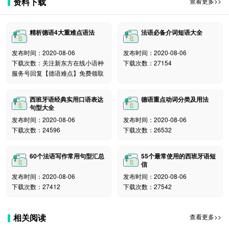
资料下载
查看更多>>
一个音节上,而papá(爸爸)的重音节在第二个音节上,发错
了不是成了大笑话了.按发音规则重读的词是不需要在重
精析德语4大重难点语法
法语必备介词短语大全
读音节上标注重读音符号的,如果不按发 音规则例外的是
需要在重读音节上标注重读音符号的,因为同一词发音不
发布时间：2020-08-06
发布时间：2020-08-06
同词义不同,在书面中就必须标注出来。
下载次数：关注新东方在线小语种
下载次数：27154
服务号回复【德语难点】免费领取
9.名词性数：西班牙语是重发音韵率的语言,所以什
么名词的阴阳性啦,复数啦,形容词啦,冠词啦,动词变位啦
西班牙语经典实用口语表达
德语重点动词分类及用法
等一系列的都要随着变,初学者头都大.其实,掌握了规律,
句型大全
大多数是按发音规则词尾变化的,这样发起音来比较押韵,
发布时间：2020-08-06
发布时间：2020-08-06
有节奏感.这就是为什么,西班牙歌曲好听,西班牙歌唱家
下载次数：24596
下载次数：26532
蜚誉全球的门道了!当你朗读西班牙语,有诗歌 一般的感
觉,就要恭喜你了。
60个法语写作常用句型汇总
55个最常使用的西班牙语短
信
10. ñ的重鼻音,据说是16世纪西班牙的一个国王患了
发布时间：2020-08-06
发布时间：2020-08-06
鼻炎,清辅音n发不好,成了ñ,拍马屁的大臣门反而竞相模
下载次数：27412
下载次数：27542
仿,引以为贵族气,而流传下来的。
相关阅读
查看更多>>