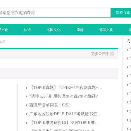
课程搜索
牙文化
法语
法国文化
德语
德国文化
基础
更多公开课
【TOPIK真题】TOPIKⅠ64届官网真题+解析汇总
"请慢点儿讲"用韩语怎么说?怎么翻译?
西班牙语单词表：C(5)
广东地区法语DELF-DALF考试证书怎么领取？
【TOPIK准考证打印】78届TOPIK准考证今起开始打印！