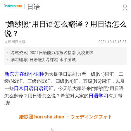
日语
"婚纱照"用日语怎么翻译？用日语怎么
说？
人民网日文版
2021.10.13 15:27
[考试资讯]
2021日语能力考报名指南
入校要求
[学习辅导]
日语能力考课程
水平测试
新东方在线小语种
为大提供日语能力考一级(N1)词汇、二
级(N2)汇、三级(N3)汇、四级(N4)汇、五级(N5)词汇，以及
日常日语口语词汇
一些
。今天给大家带来|"婚纱照"用日语
日语学习
怎么翻译？用日语怎么说？希望对大家的
有所帮
助!
婚纱照 hūn shā zhào ：ウェディングフォト