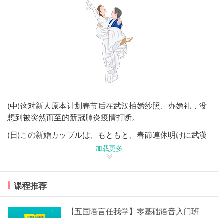
(中)这对新人原本计划春节后在武汉拍婚纱照、办婚礼，没
想到被突然而至的新冠肺炎疫情打断。
(日)この新婚カップルは、もともと、春節連休明けに武漢
でウェディングフォトを撮影し、結婚式を行う予定だった
加载更多
が、新型コロナウイルスの感染状況という思いもよらぬ突
発事態の発生で、計画の中止を余儀なくされた。
课程推荐
相关阅读推荐：
"服装业"用日语怎么翻译？用日语怎么说？
【五国语言任我学】零基础语音入门班