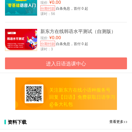
¥0.00
"头等舱"用日语怎么翻译？用日语怎么说？
现价:
分期付款
白条免息，首付 0 起
"供应链"用日语怎么翻译？用日语怎么说？
课时：56
新东方在线韩语水平测试（自测版）
¥0.00
现价:
分期付款
白条免息，首付 0 起
课时：3
进入日语选课中心
关注新东方在线小语种服务号
回复【日语】免费获取日语学习
必备大礼包
资料下载
查看更多>>