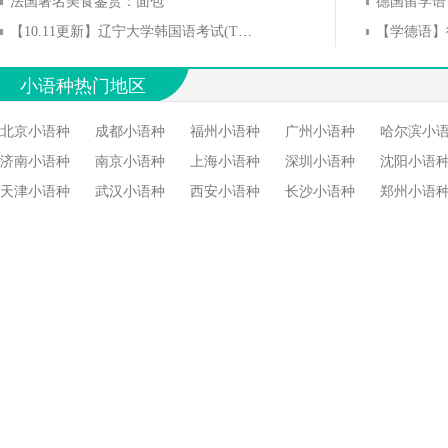
法国著名美食鉴赏：面包
德国留学语
【10.11更新】辽宁大学韩国语考试(TOPIK)入校要求
小语种热门地区
北京小语种
成都小语种
福州小语种
广州小语种
哈尔滨小
济南小语种
南京小语种
上海小语种
深圳小语种
沈阳小语
天津小语种
武汉小语种
西安小语种
长沙小语种
郑州小语