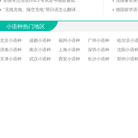
全国考点法语DALF考试证书领取通知(内附具体领取方式)
法国著名美
"无线充电、隔空充电"用日语怎么翻译？用日语怎么说？
德国留学语
小语种热门地区
北京小语种
成都小语种
福州小语种
广州小语种
哈尔滨小
济南小语种
南京小语种
上海小语种
深圳小语种
沈阳小语
天津小语种
武汉小语种
西安小语种
长沙小语种
郑州小语