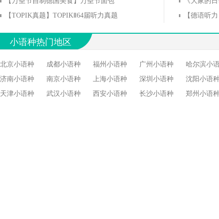
【万圣节自制德国美食】万圣节面包
《大家的日语》
【TOPIK真题】TOPIKⅡ64届听力真题
小语种热门地区
北京小语种
成都小语种
福州小语种
广州小语种
哈尔滨小
济南小语种
南京小语种
上海小语种
深圳小语种
沈阳小语
天津小语种
武汉小语种
西安小语种
长沙小语种
郑州小语