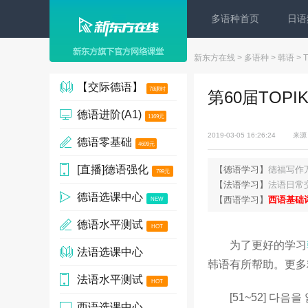
多语种首页
日语
新东方在线
>
多语种
>
韩语
>
【交际德语】
78课时
第60届TOP
德语进阶(A1)
1169元
2019-03-05 16:26:24
来源
德语零基础
4699元
[直播]德语强化
【德语学习】
德福写作
799元
【法语学习】
法语日常
德语选课中心
【西语学习】
西语基础
NEW
德语水平测试
HOT
为了更好的学习
法语选课中心
韩语有所帮助。更多
法语水平测试
HOT
[51~52] 다음을
西语选课中心