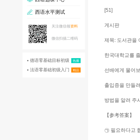
[51]
西语水平测试
게시판
关注微信领
资料
微信扫描二维码
제목: 도서관을 이용하
한국대학교를 졸업
德语零基础目标初级
热播
法语零基础初级入门
선배에게 물어보니 
精品
출입증을 만들려면 (
방법을 알려 주시
【参考答案】
㉠ 필요하다고 합