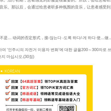
乐。治疗初期，患者感觉到舒服是很重要的。所以，会给患者听
音乐。那以后，会通过给患者听多种氛围的音乐，让患者感受到
不是… 动词的否定形式，接-않는다 -도록 하다/-게 하다 使…做
 ‘인주시의 자전거 이용자 변화’에 대한 글을200～300자로 
쓰지 마십시오.(30점)