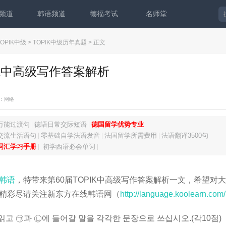
频道
韩语频道
德福考试
名师堂
TOPIK中级
>
TOPIK中级历年真题
> 正文
IK中高级写作答案解析
：网络
万能过渡句
德语日常交际短语
德国留学优势专业
交流生活语句
零基础自学法语发音
法国留学所需费用
法语翻译3500句
词汇学习手册
初学西语必会单词
韩语
，特带来第60届TOPIK中高级写作答案解析一文，希望对
精彩尽请关注新东方在线韩语网（
http://language.koolearn.com/
 읽고 ㉠과 ㉡에 들어갈 말을 각각한 문장으로 쓰십시오.(각10점)