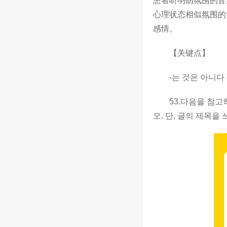
患者听明朗氛围的音
心理状态相似氛围的
感情。
【关键点】
-는 것은 아니다 
53.다음을 참고하여
오. 단, 글의 제목을 