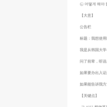
㉡ 어떻게 해야 
【大意】
公告栏
标题：我想使用图书馆 撰
我是从韩国大学毕
问了前辈，听说毕
如果要办出入证的
如果能告诉我方法
【关键点】