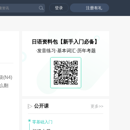
登录
注册有礼
日语资料包【新手入门必备】
·发音练习·基本词汇·历年考题
(N4)
怎么翻
公开课
更多>>
零基础入门