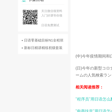
关注微信领资料
入门好课等你领
日语免费测试
日语零基础目标N1全程班
新标日精讲精练初级套装
(中)今年疫情期间
(日)今年の新型コ
ームの人気検索ラン
相关阅读推荐：
"程序员"用日语怎
"电商扶贫"用日语