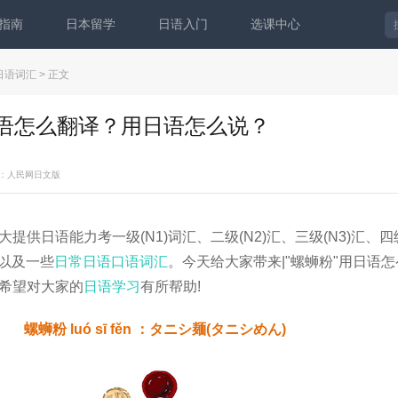
指南
日本留学
日语入门
选课中心
日语词汇
> 正文
日语怎么翻译？用日语怎么说？
：人民网日文版
大提供日语能力考一级(N1)词汇、二级(N2)汇、三级(N3)汇、四级
，以及一些
日常日语口语词汇
。今天给大家带来|"螺蛳粉"用日语
希望对大家的
日语学习
有所帮助!
螺蛳粉 luó sī fěn ：タニシ麺(タニシめん)