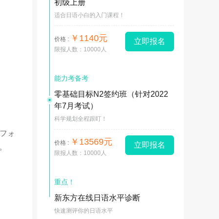
初级上册
适合日语小白的入门课程！
￥1140元
价格 :
立即报名
限报人数：10000人
能力考备考
零基础目标N2签约班（针对2022
年7月考试）
。
科学规划全程跟盯！
トフォ
￥13569元
价格 :
立即报名
。
限报人数：10000人
重点！
新东方在线日语水平诊断
快速测评你的日语水平