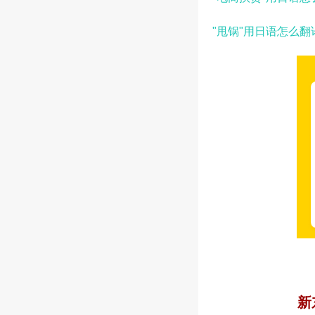
"甩锅"用日语怎么
新