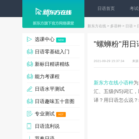
日语首页
考试
新东方在线
>
多语种
>
日语
>
选课中心
NEW
"螺蛳粉"用
日语零基础入门
2021-09-29 15:37:34
来源
新标日精讲精练
能力考课程
新东方在线小语种
为
日语水平测试
汇、五级(N5)词汇
译？用日语怎么说？
日语趣味五十音图
专业测试
HOT
日语流利说
节奏日语