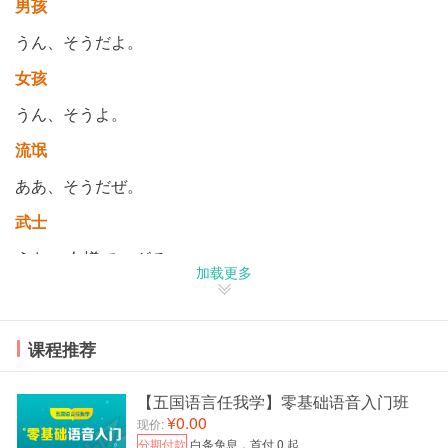
男孩
うん、そうだよ。
女孩
うん、そうよ。
流氓
ああ、そうだぜ。
武士
うむ、左様でござる。
加载更多
老爷爷
おお、そうじゃ。
课程推荐
管家
【五国语言任我学】零基础语音入门班
はい、左様でございます、ご主人様。
¥0.00
现价:
大小姐
分期付款
白条免息，首付 0 起