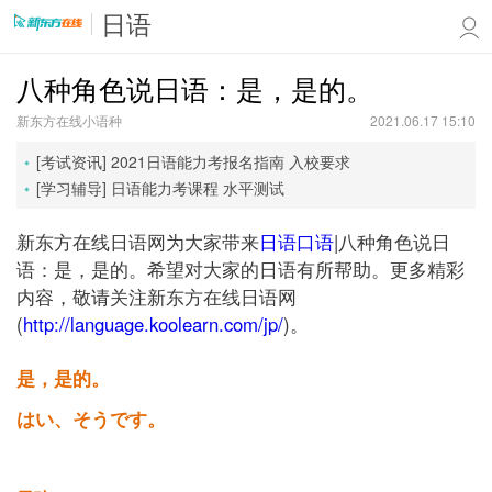
日语
八种角色说日语：是，是的。
新东方在线小语种
2021.06.17 15:10
[考试资讯]
2021日语能力考报名指南
入校要求
[学习辅导]
日语能力考课程
水平测试
新东方在线日语网为大家带来
日语口语
|八种角色说日
语：是，是的。希望对大家的日语有所帮助。更多精彩
内容，敬请关注新东方在线日语网
(
http://language.koolearn.com/jp/
)。
是，是的。
はい、そうです。