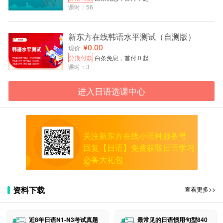
课时：56
ええ、そうですわ。
大阪人
新东方在线韩语水平测试（自测版）
¥0.00
おう、せやで。
现价:
分期付款
白条免息，首付 0 起
相关阅读推荐：
课时：3
八种角色说日语：对不起！
进入日语选课中心
八种角色说日语：我是～
八种角色说日语：你叫什么名字？
关注新东方在线小语种服务号
回复【日语】免费获取日语学习
必备大礼包
资料下载
查看更多>>
近8年日语N1-N3考试真题
最常见的日语惯用句型840