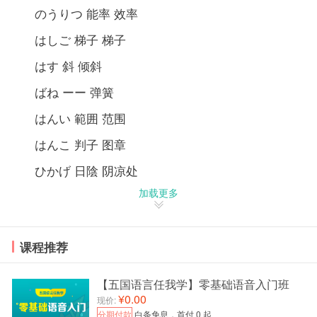
のうりつ 能率 效率
はしご 梯子 梯子
はす 斜 倾斜
ばね ーー 弹簧
はんい 範囲 范围
はんこ 判子 图章
ひかげ 日陰 阴凉处
加载更多
ぶんけん 文献 参考资料
ぶんせき 分析 分析
课程推荐
ぼうけん 冒険 冒险
以上就是新东方在线日语小编为你带来的日语等级
【五国语言任我学】零基础语音入门班
考试n2必背考试词汇，更多精彩内容，敬请关注新东方
¥0.00
现价:
在线日语网（
http://language.koolearn.com/jp/
）。
分期付款
白条免息，首付 0 起