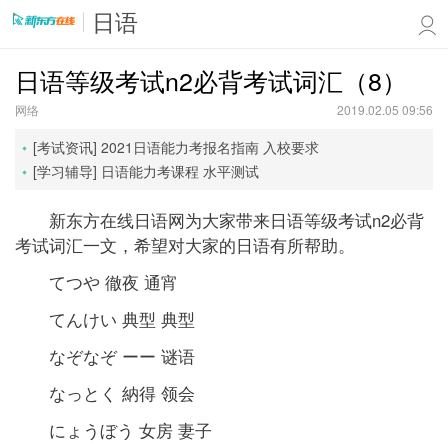
日语
日语等级考试n2必背考试词汇（8）
网络
2019.02.05 09:56
[考试资讯]
2021日语能力考报名指南
入校要求
[学习辅导]
日语能力考课程
水平测试
新东方在线日语网为大家带来日语等级考试n2必背
考试词汇一文，希望对大家的日语有所帮助。
てつや 徹夜 通宵
てんけい 典型 典型
なぞなぞ ーー 谜语
なっとく 納得 领会
にょうぼう 女房 妻子