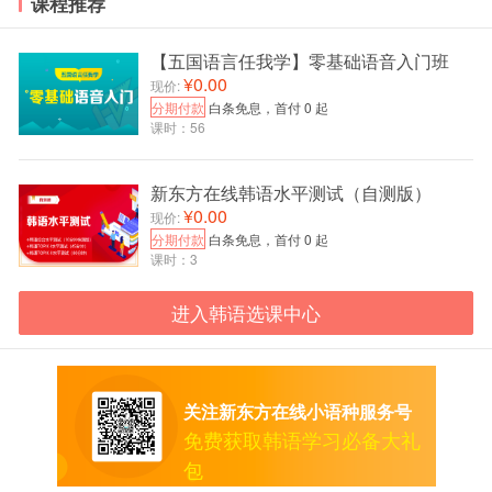
课程推荐
参加考试。
4. 来自中高风险城市非重点防控区域的考生行程码含有“*”，
【五国语言任我学】零基础语音入门班
¥0.00
或抵深后因疫情变化变成“*”的，按学校要求不得入校。行程
现价:
分期付款
白条免息，首付 0 起
码含有“*”的考生请联系教育部考试中心申请退考试费。
课时：56
5. 近期如从香港、台湾返深或从国外回国且10月17日参加
深圳职业技术学院考点韩国语能力考试的考生，
请在10月
新东方在线韩语水平测试（自测版）
13日前务必紧急联系考点确认是否可参加考试
，电话0755-
¥0.00
现价:
26019721。
分期付款
白条免息，首付 0 起
课时：3
6. 存在下列情况之一的考生将不得进入校园：1)仍在隔离治
疗的确诊、疑似病例或无症状感染者、隔离期未满的密切接
进入韩语选课中心
触者、健康码非绿色;2)体温检测≥37.3度，在临时医学观察
点适当休息后，使用水银体温计复测体温仍然≥37.3度;3)未
提供48小时内核酸阴性报告的;4)行程码含有“*”的考生。
关注新东方在线小语种服务号
7. 考生在进入考试区域以及考试过程中须全程佩戴一次性医
免费获取韩语学习必备大礼
用口罩，仅允许考生在身份验证时摘下口罩。
包
8. 考生在测温、候考、离场期间均须保持一米社交距离，严