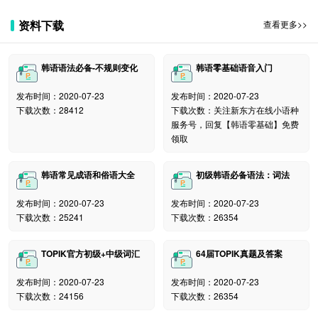
禁相互交谈，有序错峰入场、离场。考试结束后由考生专用
资料下载
查看更多>>
通道尽快离校，切勿逗留。
9. 途经中高风险地区来深圳职业技术学院参加韩国语能力考
试的考生，请在考试前3天和本考点联系，多方评估后再确
韩语语法必备-不规则变化
韩语零基础语音入门
定能否进校参加考试，联系电话0755-26019721;所有考生
发布时间：2020-07-23
发布时间：2020-07-23
务必选择从低风险地区的机场、高铁站、火车站来深，避免
下载次数：28412
下载次数：关注新东方在线小语种
途径中高风险地区。
服务号，回复【韩语零基础】免费
领取
10. 深圳职业技术学院本校在读考生需提供本校学生证或校
园卡、身份证、准考证、“粤康码”、“行程码”绿码走校内考
韩语常见成语和俗语大全
初级韩语必备语法：词法
生通道(明德楼正对面设置入口)进入考场所在教学楼，结束
后由校内通道离开。
发布时间：2020-07-23
发布时间：2020-07-23
下载次数：25241
下载次数：26354
11. 考生进入考场时须签署《考生个人健康情况声明表》，
拒绝签字者不能参加考试。
TOPIK官方初级+中级词汇
64届TOPIK真题及答案
12. 如考点所在地区升级为中高风险地区，将按照国家、省
市相关防疫规定暂停举办考试。
发布时间：2020-07-23
发布时间：2020-07-23
下载次数：24156
下载次数：26354
本次防疫措施已根据深圳市政府及本校防疫规定做了调整，