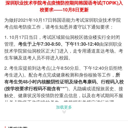
深圳职业技术学院考点疫情防控期间韩国语考试(TOPIK)入
校要求——10月8日更新
为做好2021年10月17日韩国语能力考试深圳职业技术学院
考点组考防疫工作，请考生知悉并遵守以下通知要求：
1. 10月17日当日，考试区域留仙洞校区德业楼实行全封闭
管理。
考生于上午7:30-8:50、下午11:30-12:40
由深圳职业
技术学院留仙洞校区正大门进入，走专用通道直达考场。考
生车辆及送考人员不得进入校园。
2. 考生应提前到达考点(上午8:50分后、下午12:40分后拒绝
考生进入)。配合考点完成健康检测和身份核验等工作，
所
有考生凭48小时内核酸阴性证明及绿色粤康码、行程码入校
(按学校要求行程码不能含有“*”
)。凡隐瞒或谎报旅居史、接
触史、健康状况等疫情防控重点信息，以及在考试期间不服
从考点防疫工作安排的考生，将根据有关规定进行处理。
加载更多
3. 所有考生考前21天内须自行实施健康状况监测，务必每
天测量体温并记录，出现发热、干咳、乏力、鼻塞、流涕、
咽痛、腹泻、嗅(味)觉减退等疑似症状的身体异常者，不得