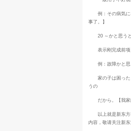
例：その病気にな
事了。】
20 ～かと思うと|
表示刚完成前项，
例：故障かと思っ
家の子は困ったも
うの
だから。【我家的
以上就是新东方在
内容，敬请关注新东