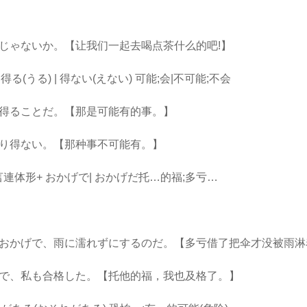
ゃないか。【让我们一起去喝点茶什么的吧!】
る(うる) | 得ない(えない) 可能;会|不可能;不会
ることだ。【那是可能有的事。】
得ない。【那种事不可能有。】
言連体形+ おかげで| おかげだ托…的福;多亏…
かげで、雨に濡れずにするのだ。【多亏借了把伞才没被雨淋
、私も合格した。【托他的福，我也及格了。】