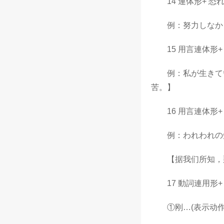
14 連体形+ 恐れ
例：努力しなかっ
15 用言連体形+
例：私が生きてい
苦。】
16 用言連体形+
例：われわれの知
【据我们所知，那
17 動詞連用形+
①刚…(表示动作刚