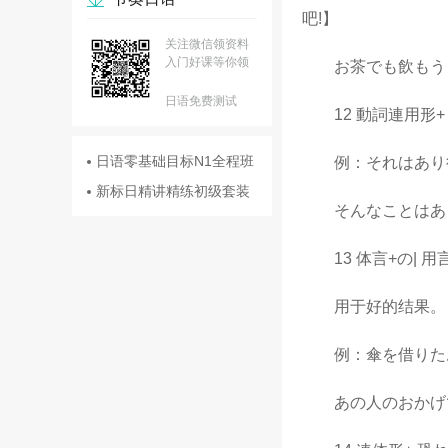
吧!】
关注微信领资料
入门好课等你领
お茶でも飲もうじ
日语免费测试
12 動詞連用形+ 得
日语零基础目标N1全程班
例：それはあり得
新标日精讲精练初级套装
そんなことはあり
13 体言+の| 用
用于好的结果。
例：傘を借りたお
あの人のおかげで