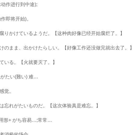
作进行到中途);
作即将开始)。
りかけているようだ。【这种肉好像已经开始腐烂了。】
のまま、出かけたらしい。【好像工作还没做完就出去了。】
いる。【火就要灭了。】
がたい(難い) 难…
感觉。
忘れがたいものだ。【这次体验真是难忘。】
用形+ がち容易…;常常…
者消极的场合。