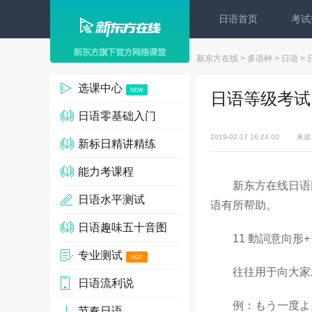
日语首页
考试
新东方在线
>
多语种
>
日语
>
选课中心
NEW
日语等级考试
日语零基础入门
2019-02-17 16:24:00
来源
新标日精讲精练
能力考课程
新东方在线日语网
日语水平测试
语有所帮助。
日语趣味五十音图
11 動詞意向形
专业测试
HOT
往往用于向大家
日语流利说
例：もう一度よく
节奏日语