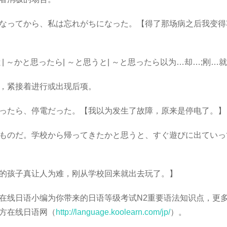
ってから、私は忘れがちになった。【得了那场病之后我变得
 ～かと思ったら| ～と思うと| ～と思ったら以为…却…;刚…
紧接着进行或出现后项。
たら、停電だった。【我以为发生了故障，原来是停电了。】
のだ。学校から帰ってきたかと思うと、すぐ遊びに出ていっ
孩子真让人为难，刚从学校回来就出去玩了。】
线日语小编为你带来的日语等级考试N2重要语法知识点，更
方在线日语网（
http://language.koolearn.com/jp/
）。