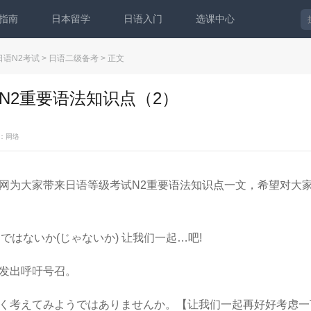
指南
日本留学
日语入门
选课中心
日语N2考试
>
日语二级备考
> 正文
N2重要语法知识点（2）
：网络
为大家带来日语等级考试N2重要语法知识点一文，希望对大
+ ではないか(じゃないか) 让我们一起…吧!
发出呼吁号召。
考えてみようではありませんか。【让我们一起再好好考虑一