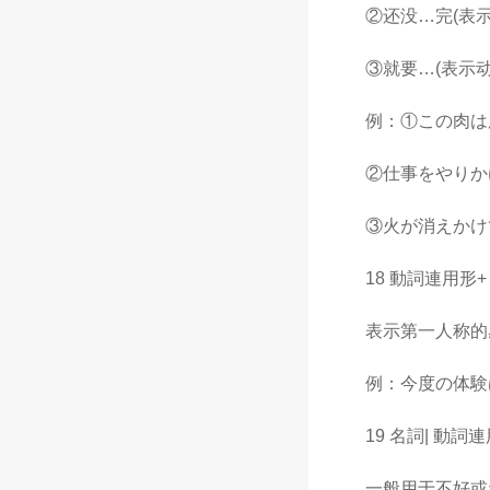
②还没…完(表示动
③就要…(表示动
例：①この肉は腐
②仕事をやりかけ
③火が消えかけて
18 動詞連用形+ 
表示第一人称的
例：今度の体験は
19 名詞| 動詞連
一般用于不好或