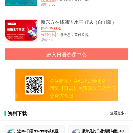
课时：56
N3
介于原日本语能力测试2级与3级之间的水平(新
新东方在线韩语水平测试（自测版）
设)。
¥0.00
现价:
N4
分期付款
白条免息，首付 0 起
课时：3
与原日本语能力测试3级水平基本相同。
进入日语选课中心
N5
与原日本语能力测试4级水平基本相同。
*“N”代表“Nihongo(日语)”、“New(新)”的意思。
关注新东方在线小语种服务号
回复【日语】免费获取日语学习
3.问：新“日本语能力测试”每年举办几次?
必备大礼包
答：每年举行两次，分别安排在7月份和12月份。
4.问：如何报名参加新“日本语能力测试”?
资料下载
查看更多>>
答：仍采取网上报名的方式。考生可直接上网注册
个人信息，网上支付考费，考点不受理报名事宜。日本
近8年日语N1-N3考试真题
最常见的日语惯用句型840