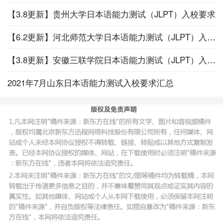
中国大陆考生必须使用有效中华人民共和国居民身
份证
【3.8更新】贵州大学日本语能力测试（JLPT）入校要求
香港、澳门地区考生必须使用有效香港、澳门身份
【6.2更新】河北师范大学日本语能力测试（JLPT）入校要求
证;台湾地区考生必须使用有效台湾居民往来大陆通行证
【3.8更新】安徽三联学院日本语能力测试（JLPT）入校要求
外国籍考生必须使用有效护照
中国军人必须使用有效的身份证、军官证、士兵
2021年7月山东日本语能力测试入校要求汇总
证、学员证
考生报名时须如实、准确提交身份证信息，包括：
证件类型、证件号码、姓名、拼音姓名、性别和出生日
期，确认提交后，不得更改，并将打印在准考证上;考生
在考试日须携带与准考证信息一致的有效身份证原件。
出现下列情况之一，考点将拒绝考生入场，并不予
改期考试或退还考费：
抵达考点与网上报名所选考点不一致;
未携带准考证或规定的有效身份证件;