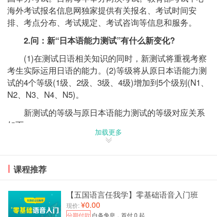
海外考试报名信息网独家提供有关报名、考试时间安
排、考点分布、考试规定、考试咨询等信息和服务。
2.问：新“日本语能力测试”有什么新变化?
(1)在测试日语相关知识的同时，新测试将重视考察
考生实际运用日语的能力。(2)等级将从原日本语能力测
试的4个等级(1级、2级、3级、4级)增加到5个级别(N1、
N2、N3、N4、N5)。
新测试的等级与原日本语能力测试的等级对应关系
如下：
加载更多
N1
与原日本语能力测试1级相比，加深了高难度部分，
课程推荐
但及格线基本相同。
N2
【五国语言任我学】零基础语音入门班
¥0.00
现价:
与原日本语能力测试2级水平基本相同。
分期付款
白条免息，首付 0 起