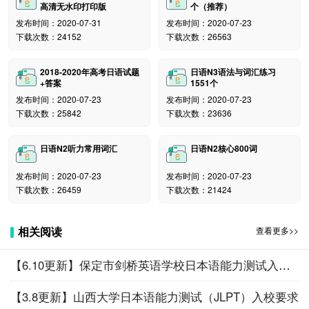
高清无水印打印版
个（推荐）
语能力测试报名网址是http://www.etest.edu.cn(教育
发布时间：2020-07-31
发布时间：2020-07-23
网);http://www.etest.net.cn(公网)
下载次数：24152
下载次数：26563
5.问：报名前需要做哪些准备工作?
2018-2020年高考日语试题
日语N3语法与词汇练习
答：网上报名要求电脑应与互联网连接并且装有网
+答案
1551个
络浏览器(最好是Microsoft IE6.0以上版本浏览器)。推荐
发布时间：2020-07-23
发布时间：2020-07-23
显示分辨率为1024*768。必须使用简体中文操作系统输
下载次数：25842
下载次数：23636
入汉字。在汉字输入状态下，注意必须采取半角方式输
入数字。
日语N2听力常用词汇
日语N2核心800词
6.问：报名需要什么条件?
发布时间：2020-07-23
发布时间：2020-07-23
下载次数：26459
下载次数：21424
答：报名没有年龄、职业、学历、地区、民族、国
籍、在校与否等限制。
相关阅读
查看更多>>
7.问：报名所使用的证件有何要求?
【6.10更新】保定市剑桥英语学校日本语能力测试入校要求
答：关于证件使用方面，日本语能力测试在报名和
考试时规定考生可以使用的有效的证件：
【3.8更新】山西大学日本语能力测试（JLPT）入校要求